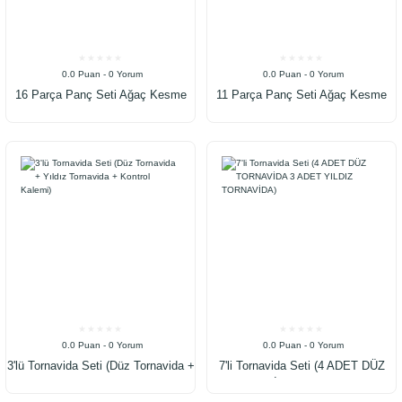
0.0 Puan - 0 Yorum
0.0 Puan - 0 Yorum
16 Parça Panç Seti Ağaç Kesme
11 Parça Panç Seti Ağaç Kesme
Testere Matkap Ucu Takımı Alçıpan
Testere Matkap Ucu Takımı Alçıpan
Tavan Kesme
Tavan Kesme
0.0 Puan - 0 Yorum
0.0 Puan - 0 Yorum
3'lü Tornavida Seti (Düz Tornavida +
7'li Tornavida Seti (4 ADET DÜZ
Yıldız Tornavida + Kontrol Kalemi)
TORNAVİDA 3 ADET YILDIZ
TORNAVİDA)