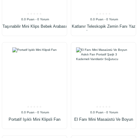
0.0 Puan - 0 Yorum
0.0 Puan - 0 Yorum
Taşınabilir Mini Klips Bebek Arabası
Katlanır Teleskopik Zemin Fanı Yaz
Fanı, Fan Elektrikli Soğutma Hava
Sessiz Öğrenci Masaüstü Fan USB
Sirkülatöründe 360 Derece
Şarj Edilebilir Taşınabilir Ev Mini
Dönebilen Klips
Hava Soğutucu
0.0 Puan - 0 Yorum
0.0 Puan - 0 Yorum
Portatif Işıklı Mini Klipsli Fan
El Fanı Mini Masaüstü Ve Boyun
Askılı Fan Portatif Şarjlı 3 Kademeli
Vantilatör Soğutucu