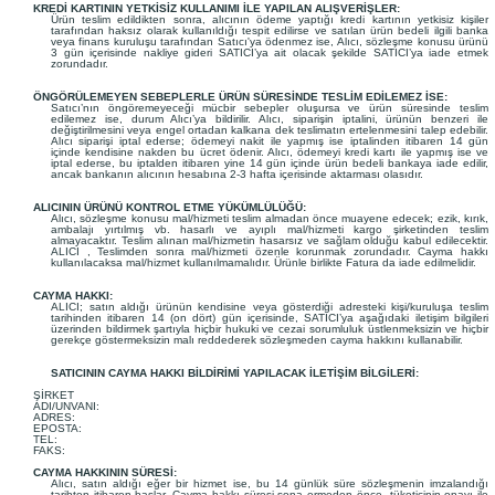
KREDİ KARTININ YETKİSİZ KULLANIMI İLE YAPILAN ALIŞVERİŞLER:
Ürün teslim edildikten sonra, alıcının ödeme yaptığı kredi kartının yetkisiz kişiler
tarafından haksız olarak kullanıldığı tespit edilirse ve satılan ürün bedeli ilgili banka
veya finans kuruluşu tarafından Satıcı'ya ödenmez ise, Alıcı, sözleşme konusu ürünü
3 gün içerisinde nakliye gideri SATICI’ya ait olacak şekilde SATICI’ya iade etmek
zorundadır.
ÖNGÖRÜLEMEYEN SEBEPLERLE ÜRÜN SÜRESİNDE TESLİM EDİLEMEZ İSE:
Satıcı’nın öngöremeyeceği mücbir sebepler oluşursa ve ürün süresinde teslim
edilemez ise, durum Alıcı’ya bildirilir. Alıcı, siparişin iptalini, ürünün benzeri ile
değiştirilmesini veya engel ortadan kalkana dek teslimatın ertelenmesini talep edebilir.
Alıcı siparişi iptal ederse; ödemeyi nakit ile yapmış ise iptalinden itibaren 14 gün
içinde kendisine nakden bu ücret ödenir. Alıcı, ödemeyi kredi kartı ile yapmış ise ve
iptal ederse, bu iptalden itibaren yine 14 gün içinde ürün bedeli bankaya iade edilir,
ancak bankanın alıcının hesabına 2-3 hafta içerisinde aktarması olasıdır.
ALICININ ÜRÜNÜ KONTROL ETME YÜKÜMLÜLÜĞÜ:
Alıcı, sözleşme konusu mal/hizmeti teslim almadan önce muayene edecek; ezik, kırık,
ambalajı yırtılmış vb. hasarlı ve ayıplı mal/hizmeti kargo şirketinden teslim
almayacaktır. Teslim alınan mal/hizmetin hasarsız ve sağlam olduğu kabul edilecektir.
ALICI , Teslimden sonra mal/hizmeti özenle korunmak zorundadır. Cayma hakkı
kullanılacaksa mal/hizmet kullanılmamalıdır. Ürünle birlikte Fatura da iade edilmelidir.
CAYMA HAKKI:
ALICI; satın aldığı ürünün kendisine veya gösterdiği adresteki kişi/kuruluşa teslim
tarihinden itibaren 14 (on dört) gün içerisinde, SATICI’ya aşağıdaki iletişim bilgileri
üzerinden bildirmek şartıyla hiçbir hukuki ve cezai sorumluluk üstlenmeksizin ve hiçbir
gerekçe göstermeksizin malı reddederek sözleşmeden cayma hakkını kullanabilir.
SATICININ CAYMA HAKKI BİLDİRİMİ YAPILACAK İLETİŞİM BİLGİLERİ:
ŞİRKET
ADI/UNVANI:
ADRES:
EPOSTA:
TEL:
FAKS:
CAYMA HAKKININ SÜRESİ:
Alıcı, satın aldığı eğer bir hizmet ise, bu 14 günlük süre sözleşmenin imzalandığı
tarihten itibaren başlar. Cayma hakkı süresi sona ermeden önce, tüketicinin onayı ile