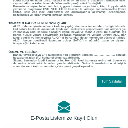
süresi sona ermeden önce, tüketicinin onayı ile ifasına başlanan hizmetlere ilişkin
cayma hakkının kullanılması da Yönetmelik gereği mümkün değildir.
Kozmetik ve kişisel bakım ürünleri, iç giyim ürünleri, mayo, bikini, kitap, kopyalanabilir
yazılım ve programlar, DVD, VCD, CD ve kasetler ile kırtasiye sarf malzemeleri (toner,
kartuş, şerit vb.) iade edilebilmesi için ambalajlarının açılmamış, denenmemiş,
bozulmamış ve kullanılmamış olmaları gerekir.
TEMERRÜT HALİ VE HUKUKİ SONUÇLARI
ALICI, ödeme işlemlerini kredi kartı ile yaptığı durumda temerrüde düştüğü takdirde,
kart sahibi banka ile arasındaki kredi kartı sözleşmesi çerçevesinde faiz ödeyeceğini
ve bankaya karşı sorumlu olacağını kabul, beyan ve taahhüt eder. Bu durumda ilgili
banka hukuki yollara başvurabilir; doğacak masrafları ve vekâlet ücretini ALICI’dan
talep edebilir ve her koşulda ALICI’nın borcundan dolayı temerrüde düşmesi halinde,
ALICI, borcun gecikmeli ifasından dolayı SATICI’nın uğradığı zarar ve ziyanını
ödeyeceğini kabul eder.
ÖDEME VE TESLİMAT
Banka Havalesi veya EFT (Elektronik Fon Transferi) yaparak, ............, ........., bankası
hesaplarımızdan (TL) herhangi birine yapabilirsiniz.
Sitemiz üzerinden kredi kartlarınız ile, Her türlü kredi kartınıza online tek ödeme ya
da online taksit imkânlarından yararlanabilirsiniz. Online ödemelerinizde siparişiniz
sonunda kredi kartınızdan tutar çekim işlemi gerçekleşecektir.
Tüm Sayfalar
E-Posta Listemize Kayıt Olun