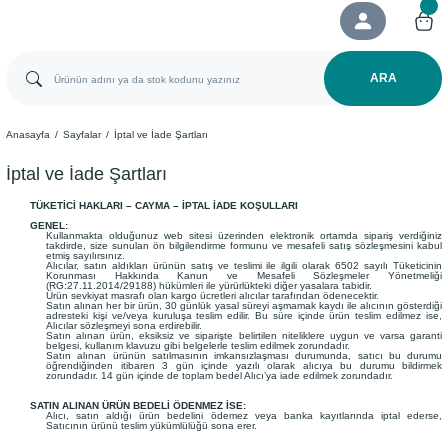
ARA
Anasayfa
Sayfalar
İptal ve İade Şartları
İptal ve İade Şartları
TÜKETİCİ HAKLARI – CAYMA – İPTAL İADE KOŞULLARI
GENEL:
Kullanmakta olduğunuz web sitesi üzerinden elektronik ortamda sipariş verdiğiniz
takdirde, size sunulan ön bilgilendirme formunu ve mesafeli satış sözleşmesini kabul
etmiş sayılırsınız.
Alıcılar, satın aldıkları ürünün satış ve teslimi ile ilgili olarak 6502 sayılı Tüketicinin
Korunması Hakkında Kanun ve Mesafeli Sözleşmeler Yönetmeliği
(RG:27.11.2014/29188) hükümleri ile yürürlükteki diğer yasalara tabidir.
Ürün sevkiyat masrafı olan kargo ücretleri alıcılar tarafından ödenecektir.
Satın alınan her bir ürün, 30 günlük yasal süreyi aşmamak kaydı ile alıcının gösterdiği
adresteki kişi ve/veya kuruluşa teslim edilir. Bu süre içinde ürün teslim edilmez ise,
Alıcılar sözleşmeyi sona erdirebilir.
Satın alınan ürün, eksiksiz ve siparişte belirtilen niteliklere uygun ve varsa garanti
belgesi, kullanım klavuzu gibi belgelerle teslim edilmek zorundadır.
Satın alınan ürünün satılmasının imkansızlaşması durumunda, satıcı bu durumu
öğrendiğinden itibaren 3 gün içinde yazılı olarak alıcıya bu durumu bildirmek
zorundadır. 14 gün içinde de toplam bedel Alıcı’ya iade edilmek zorundadır.
SATIN ALINAN ÜRÜN BEDELİ ÖDENMEZ İSE:
Alıcı, satın aldığı ürün bedelini ödemez veya banka kayıtlarında iptal ederse,
Satıcının ürünü teslim yükümlülüğü sona erer.