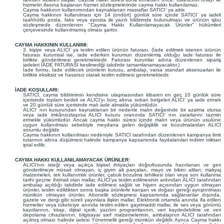
hizmetin ifasına başlanan hizmet sözleşmelerinde cayma hakkı kullanılamaz.
Cayma hakkının kullanımından kaynaklanan masraflar SATICI’ ya aittir.
Cayma hakkının kullanılması için 14 (ondört) günlük süre içinde SATICI' ya iadeli
taahhütlü posta, faks veya eposta ile yazılı bildirimde bulunulması ve ürünün işbu
sözleşmede düzenlenen "Cayma Hakkı Kullanılamayacak Ürünler" hükümleri
çerçevesinde kullanılmamış olması şarttır.
CAYMA HAKKININ KULLANIMI:
3. kişiye veya ALICI’ ya teslim edilen ürünün faturası, (İade edilmek istenen ürünün
faturası kurumsal ise, iade ederken kurumun düzenlemiş olduğu iade faturası ile
birlikte gönderilmesi gerekmektedir. Faturası kurumlar adına düzenlenen sipariş
iadeleri İADE FATURASI kesilmediği takdirde tamamlanamayacaktır.)
İade formu, İade edilecek ürünlerin kutusu, ambalajı, varsa standart aksesuarları ile
birlikte eksiksiz ve hasarsız olarak teslim edilmesi gerekmektedir.
İADE KOŞULLARI:
SATICI, cayma bildiriminin kendisine ulaşmasından itibaren en geç 10 günlük süre
içerisinde toplam bedeli ve ALICI’yı borç altına sokan belgeleri ALICI’ ya iade etmek
ve 20 günlük süre içerisinde malı iade almakla yükümlüdür.
ALICI’ nın kusurundan kaynaklanan bir nedenle malın değerinde bir azalma olursa
veya iade imkânsızlaşırsa ALICI kusuru oranında SATICI’ nın zararlarını tazmin
etmekle yükümlüdür. Ancak cayma hakkı süresi içinde malın veya ürünün usulüne
uygun kullanılması sebebiyle meydana gelen değişiklik ve bozulmalardan ALICI
sorumlu değildir.
Cayma hakkının kullanılması nedeniyle SATICI tarafından düzenlenen kampanya limit
tutarının altına düşülmesi halinde kampanya kapsamında faydalanılan indirim miktarı
iptal edilir.
CAYMA HAKKI KULLANILAMAYACAK ÜRÜNLER:
ALICI’nın isteği veya açıkça kişisel ihtiyaçları doğrultusunda hazırlanan ve geri
gönderilmeye müsait olmayan, iç giyim alt parçaları, mayo ve bikini altları, makyaj
malzemeleri, tek kullanımlık ürünler, çabuk bozulma tehlikesi olan veya son kullanma
tarihi geçme ihtimali olan mallar, ALICI’ya teslim edilmesinin ardından ALICI tarafından
ambalajı açıldığı takdirde iade edilmesi sağlık ve hijyen açısından uygun olmayan
ürünler, teslim edildikten sonra başka ürünlerle karışan ve doğası gereği ayrıştırılması
mümkün olmayan ürünler, Abonelik sözleşmesi kapsamında sağlananlar dışında,
gazete ve dergi gibi süreli yayınlara ilişkin mallar, Elektronik ortamda anında ifa edilen
hizmetler veya tüketiciye anında teslim edilen gayrimaddi mallar, ile ses veya görüntü
kayıtlarının, kitap, dijital içerik, yazılım programlarının, veri kaydedebilme ve veri
depolama cihazlarının, bilgisayar sarf malzemelerinin, ambalajının ALICI tarafından
açılmış olması halinde iadesi Yönetmelik gereği mümkün değildir. Ayrıca Cayma hakkı