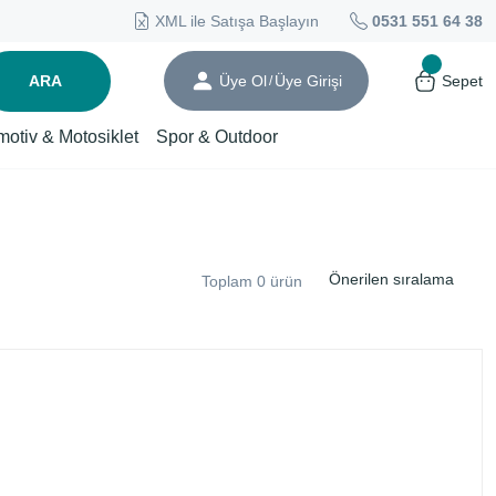
XML ile Satışa Başlayın
0531 551 64 38
ARA
Üye Ol
Üye Girişi
Sepet
/
motiv & Motosiklet
Spor & Outdoor
Toplam 0 ürün