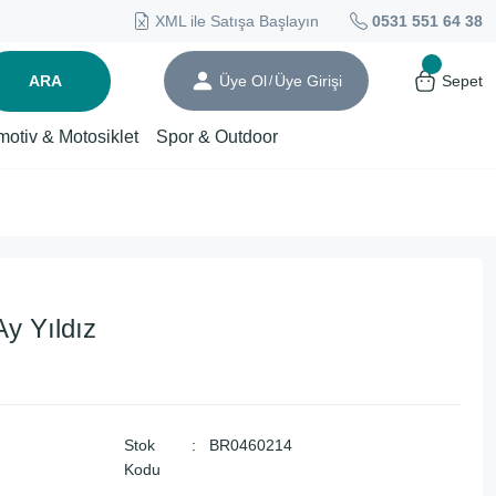
XML ile Satışa Başlayın
0531 551 64 38
ARA
Üye Ol
Üye Girişi
Sepet
/
motiv & Motosiklet
Spor & Outdoor
y Yıldız
Stok
BR0460214
Kodu