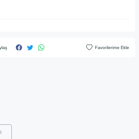
ylaş
i