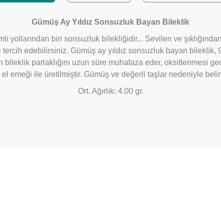
Gümüş Ay Yıldız Sonsuzluk Bayan Bileklik
mlı yollarından biri sonsuzluk bilekliğidir... Sevilen ve şıklığı
tercih edebilirsiniz. Gümüş ay yıldız sonsuzluk bayan bileklik
ileklik parlaklığını uzun süre muhafaza eder, oksitlenmesi gec
l emeği ile üretilmiştir. Gümüş ve değerli taşlar nedeniyle beli
Ort. Ağırlık: 4.00 gr.
Bu ürüne ilk yorumu siz yapın!
Yorum Yaz