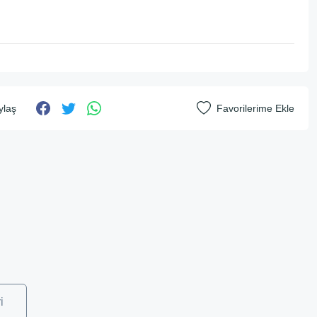
ylaş
i