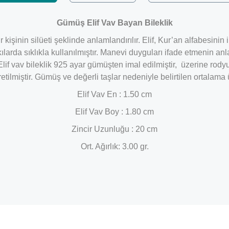
Gümüş Elif Vav Bayan Bileklik
işinin silüeti şeklinde anlamlandırılır. Elif, Kur’an alfabesinin 
ılarda sıklıkla kullanılmıştır. Manevi duyguları ifade etmenin anl
 Elif vav bileklik 925 ayar gümüşten imal edilmiştir, üzerine rod
retilmiştir. Gümüş ve değerli taşlar nedeniyle belirtilen ortalam
Elif Vav En : 1.50 cm
Elif Vav Boy : 1.80 cm
Zincir Uzunluğu : 20 cm
Ort. Ağırlık: 3.00 gr.
Bu ürüne ilk yorumu siz yapın!
Yorum Yaz