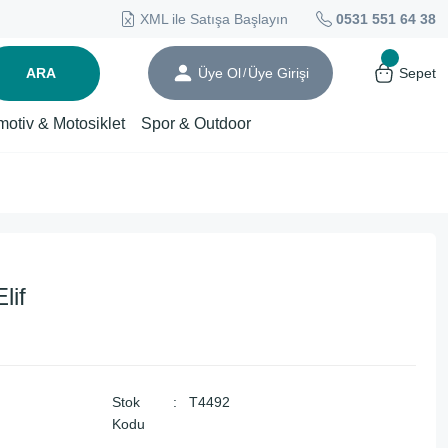
XML ile Satışa Başlayın
0531 551 64 38
ARA
Üye Ol
Üye Girişi
Sepet
/
motiv & Motosiklet
Spor & Outdoor
lif
Stok
T4492
Kodu