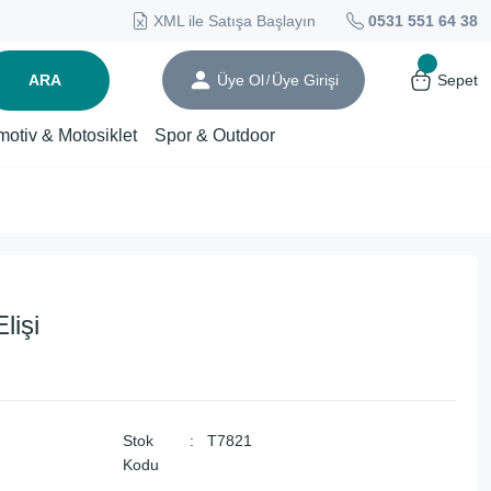
XML ile Satışa Başlayın
0531 551 64 38
ARA
Üye Ol
Üye Girişi
Sepet
/
motiv & Motosiklet
Spor & Outdoor
lişi
Stok
T7821
Kodu