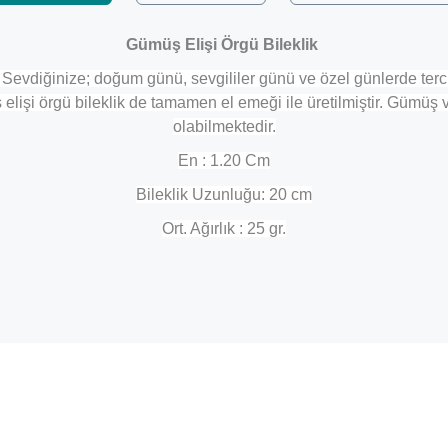
​Gümüş Elişi Örgü Bileklik
ir. Sevdiğinize; doğum günü, sevgililer günü ve özel günlerde 
elişi örgü bileklik de tamamen el emeği ile üretilmiştir. Gümüş 
olabilmektedir.
En : 1.20 Cm
Bileklik Uzunluğu: 20 cm
Ort. Ağırlık : 25 gr.
Bu ürüne ilk yorumu siz yapın!
Yorum Yaz