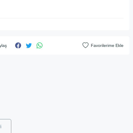
ylaş
i