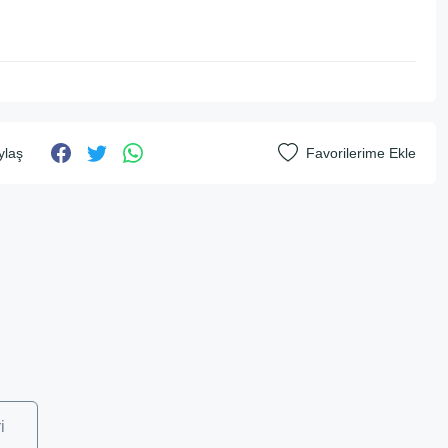
ylaş
i