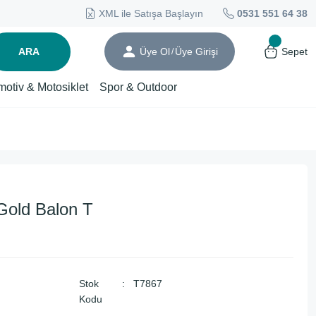
XML ile Satışa Başlayın
0531 551 64 38
ARA
Üye Ol
Üye Girişi
Sepet
/
motiv & Motosiklet
Spor & Outdoor
old Balon T
Stok
T7867
Kodu