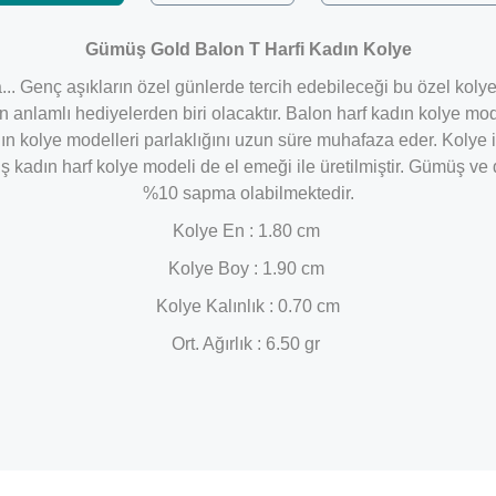
Gümüş Gold Balon T Harfi Kadın Kolye
a... Genç aşıkların özel günlerde tercih edebileceği bu özel koly
en anlamlı hediyelerden biri olacaktır. Balon harf kadın kolye m
n kolye modelleri parlaklığını uzun süre muhafaza eder. Kolye i
adın harf kolye modeli de el emeği ile üretilmiştir. Gümüş ve de
%10 sapma olabilmektedir.
Kolye En : 1.80 cm
Kolye Boy : 1.90 cm
Kolye Kalınlık : 0.70 cm
Ort. Ağırlık : 6.50 gr
Bu ürüne ilk yorumu siz yapın!
Yorum Yaz