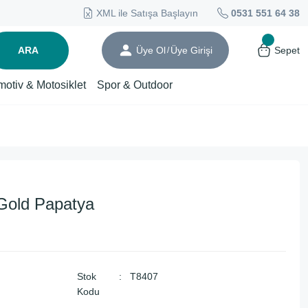
XML ile Satışa Başlayın
0531 551 64 38
ARA
Üye Ol
Üye Girişi
Sepet
/
motiv & Motosiklet
Spor & Outdoor
Gold Papatya
Stok
T8407
Kodu