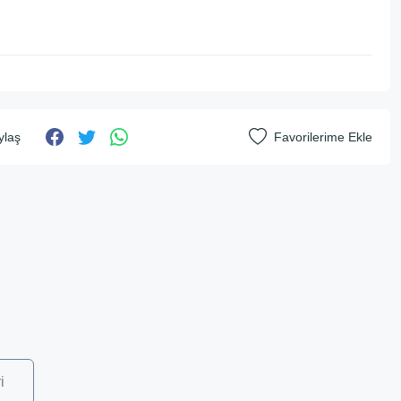
ylaş
i