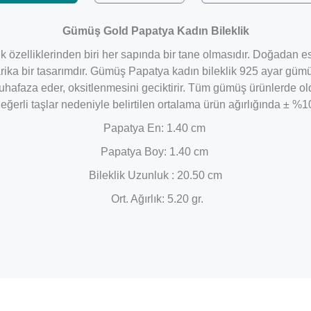
Gümüş Gold Papatya Kadın Bileklik
özelliklerinden biri her sapında bir tane olmasıdır. Doğadan esin
arika bir tasarımdır. Gümüş Papatya kadın bileklik 925 ayar gümü
muhafaza eder, oksitlenmesini geciktirir. Tüm gümüş ürünlerde ol
değerli taşlar nedeniyle belirtilen ortalama ürün ağırlığında ± %
Papatya
En: 1.40 cm
Papatya
Boy: 1.40 cm
Bileklik Uzunluk : 20.50 cm
Ort. Ağırlık: 5.20 gr.
Bu ürüne ilk yorumu siz yapın!
Yorum Yaz