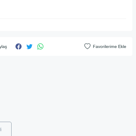
ylaş
i