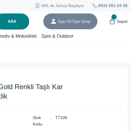
XML ile Satışa Başlayın
0531 551 64 38
ARA
Üye Ol
Üye Girişi
Sepet
/
motiv & Motosiklet
Spor & Outdoor
old Renkli Taşlı Kar
lik
Stok
T7106
Kodu