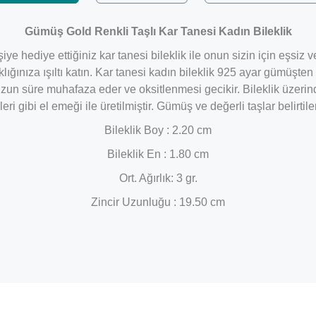
Gümüş Gold Renkli Taşlı Kar Tanesi Kadın Bileklik
ye hediye ettiğiniz kar tanesi bileklik ile onun sizin için eşsiz
lığınıza ışıltı katın. Kar tanesi kadın bileklik 925 ayar gümüşte
uzun süre muhafaza eder ve oksitlenmesi gecikir. Bileklik üzerin
leri gibi el emeği ile üretilmiştir. Gümüş ve değerli taşlar belir
Bileklik Boy : 2.20 cm
Bileklik En : 1.80 cm
Ort. Ağırlık: 3 gr.
Zincir Uzunluğu : 19.50 cm
Bu ürüne ilk yorumu siz yapın!
Yorum Yaz