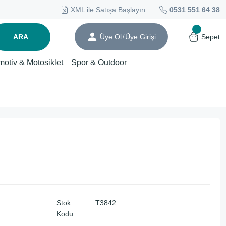
XML ile Satışa Başlayın
0531 551 64 38
ARA
Üye Ol
Üye Girişi
Sepet
/
motiv & Motosiklet
Spor & Outdoor
Stok
T3842
Kodu