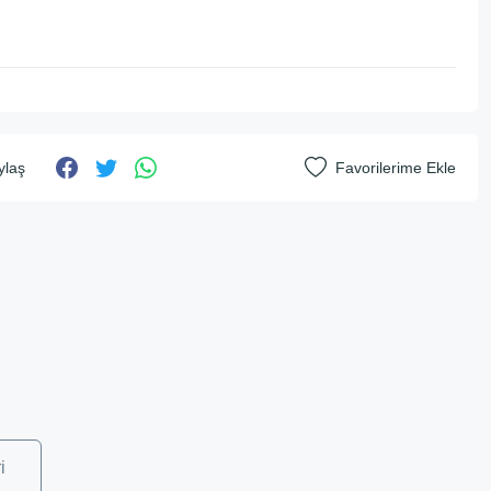
ylaş
i