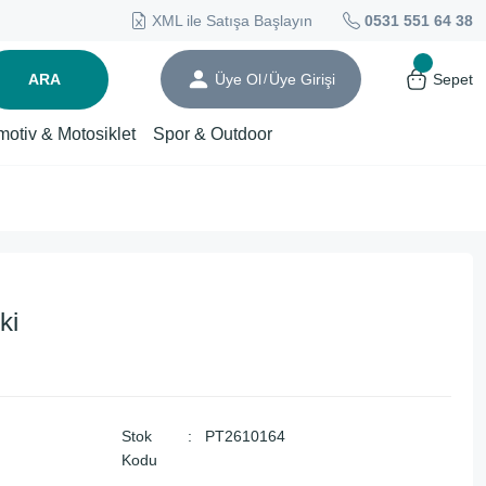
XML ile Satışa Başlayın
0531 551 64 38
ARA
Üye Ol
Üye Girişi
Sepet
/
motiv & Motosiklet
Spor & Outdoor
ki
Stok
PT2610164
Kodu