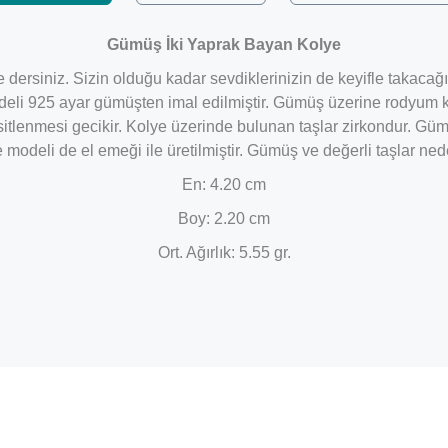
Gümüş İki Yaprak Bayan Kolye
 ne dersiniz. Sizin olduğu kadar sevdiklerinizin de keyifle takaca
 modeli 925 ayar gümüşten imal edilmiştir. Gümüş üzerine rody
sitlenmesi gecikir. Kolye üzerinde bulunan taşlar zirkondur. G
odeli de el emeği ile üretilmiştir. Gümüş ve değerli taşlar ned
En: 4.20 cm
Boy: 2.20 cm
Ort. Ağırlık: 5.55 gr.
Bu ürüne ilk yorumu siz yapın!
Yorum Yaz