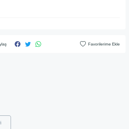
ylaş
i