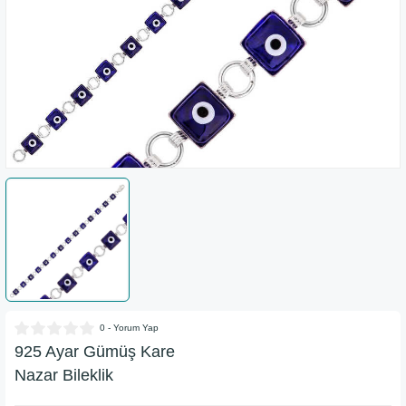
ımı
Nalburiye & Hırdavat
Telefon & Tablet Aksesuarları
ahçe
0 - Yorum Yap
925 Ayar Gümüş Kare
Nazar Bileklik