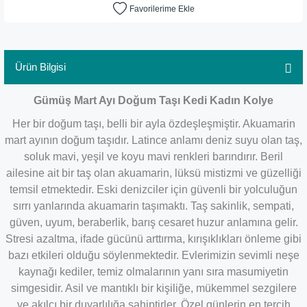
Ürün Bilgisi
Gümüş Mart Ayı Doğum Taşı Kedi Kadın Kolye
Her bir doğum taşı, belli bir ayla özdeşleşmiştir.
Akuamarin
mart ayının doğum taşıdır. Latince anlamı deniz suyu olan taş,
soluk mavi, yeşil ve koyu mavi renkleri barındırır. Beril
ailesine ait bir taş olan akuamarin, lüksü mistizmi ve güzelliği
temsil etmektedir. Eski denizciler için güvenli bir yolculuğun
sırrı yanlarında akuamarin taşımaktı. Taş sakinlik, sempati,
güven, uyum, beraberlik, barış cesaret huzur anlamına gelir.
Stresi azaltma, ifade gücünü arttırma, kırışıklıkları önleme gibi
bazı etkileri olduğu söylenmektedir.
Evlerimizin sevimli neşe
kaynağı kediler, temiz olmalarının yanı sıra masumiyetin
simgesidir. Asil ve mantıklı bir kişiliğe, mükemmel sezgilere
ve akılcı bir duyarlılığa sahiptirler. Özel günlerin en tercih