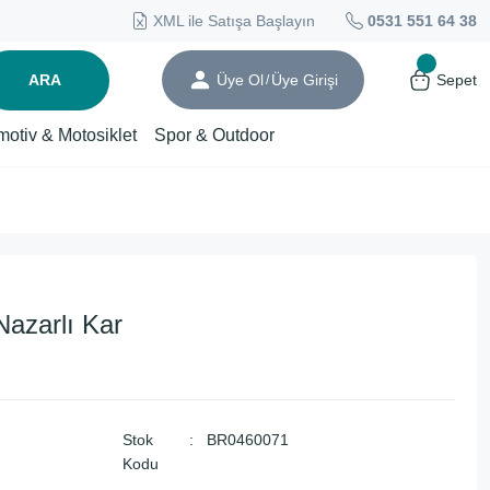
XML ile Satışa Başlayın
0531 551 64 38
ARA
Üye Ol
Üye Girişi
Sepet
/
motiv & Motosiklet
Spor & Outdoor
azarlı Kar
Stok
BR0460071
Kodu