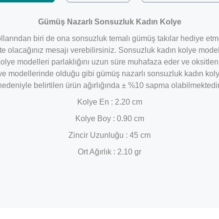
Gümüş Nazarlı Sonsuzluk Kadın Kolye
llarından biri de ona sonsuzluk temalı gümüş takılar hediye etme
ikte olacağınız mesajı verebilirsiniz. Sonsuzluk kadın kolye mo
ye modelleri parlaklığını uzun süre muhafaza eder ve oksitlen
e modellerinde olduğu gibi gümüş nazarlı sonsuzluk kadın kolye 
nedeniyle belirtilen ürün ağırlığında ± %10 sapma olabilmektedir
Kolye En : 2.20 cm
Kolye Boy : 0.90 cm
Zincir Uzunluğu : 45 cm
Ort Ağırlık : 2.10 gr
Bu ürüne ilk yorumu siz yapın!
Yorum Yaz