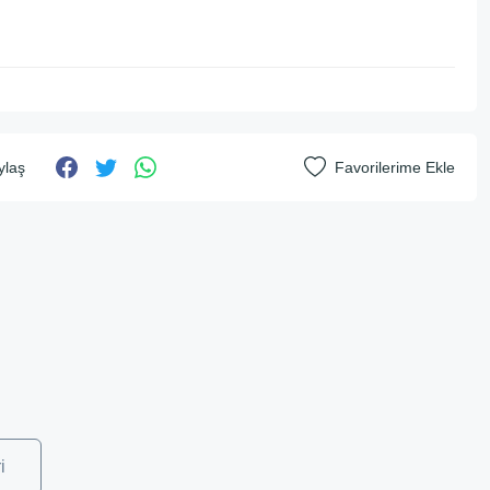
ylaş
i