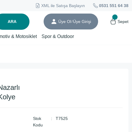
XML ile Satışa Başlayın
0531 551 64 38
ARA
Üye Ol
Üye Girişi
Sepet
/
motiv & Motosiklet
Spor & Outdoor
azarlı
Kolye
Stok
T7525
Kodu