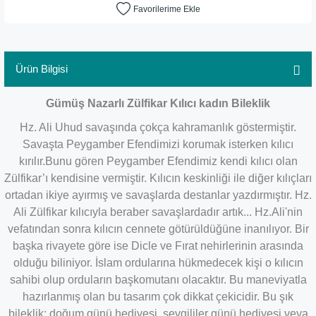
Ürün Bilgisi
Gümüş Nazarlı Zülfikar Kılıcı kadın Bileklik
Hz. Ali Uhud savaşında çokça kahramanlık göstermiştir.
Savaşta Peygamber Efendimizi korumak isterken kılıcı
kırılır.Bunu gören Peygamber Efendimiz kendi kılıcı olan
Zülfikar’ı kendisine vermiştir. Kılıcın keskinliği ile diğer kılıçları
ortadan ikiye ayırmış ve savaşlarda destanlar yazdırmıştır. Hz.
Ali Zülfikar kılıcıyla beraber savaşlardadır artık... Hz.Ali'nin
vefatından sonra kılıcın cennete götürüldüğüne inanılıyor. Bir
başka rivayete göre ise Dicle ve Fırat nehirlerinin arasında
olduğu biliniyor. İslam ordularına hükmedecek kişi o kılıcın
sahibi olup orduların başkomutanı olacaktır. Bu maneviyatla
hazırlanmış olan bu tasarım çok dikkat çekicidir. Bu şık
bileklik; doğum günü hediyesi, sevgililer günü hediyesi veya