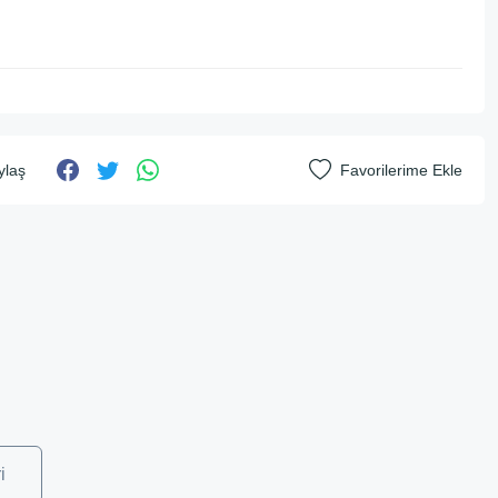
ylaş
i