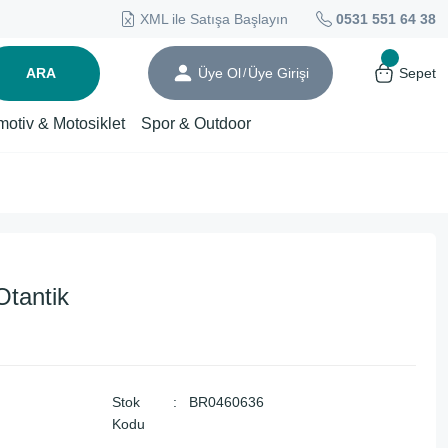
XML ile Satışa Başlayın
0531 551 64 38
ARA
Üye Ol
Üye Girişi
Sepet
/
motiv & Motosiklet
Spor & Outdoor
tantik
Stok
BR0460636
Kodu