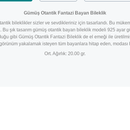
Gümüş Otantik Fantazi Bayan Bileklik
tantik bileklikler sizler ve sevdikleriniz için tasarlandı. Bu mük
. Bu şık tasarım gümüş otantik bayan bileklik modeli 925 ayar gü
duğu gibi Gümüş Otantik Fantazi Bileklik de el emeği ile üretilmi
r görünüm yakalamak isteyen tüm bayanlara hitap eden, modası hiç
Ort. Ağırlık: 20.00 gr.
Bu ürüne ilk yorumu siz yapın!
Yorum Yaz