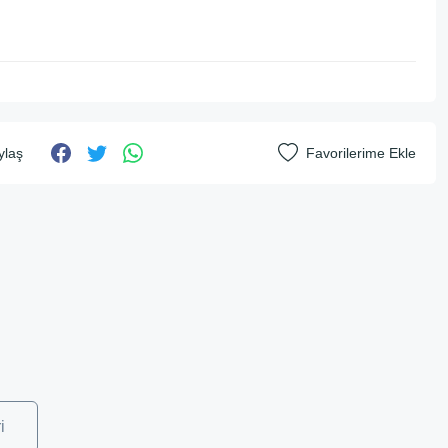
ylaş
i