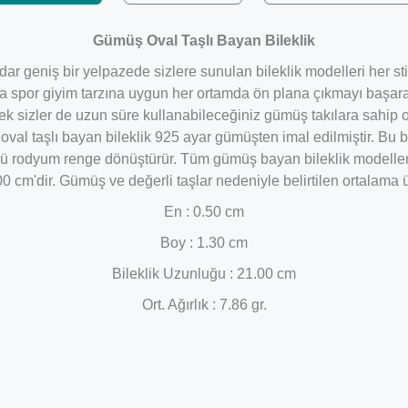
Gümüş Oval Taşlı Bayan Bileklik
ar geniş bir yelpazede sizlere sunulan bileklik modelleri her st
a spor giyim tarzına uygun her ortamda ön plana çıkmayı başarab
ek sizler de uzun süre kullanabileceğiniz gümüş takılara sahip o
ş oval taşlı bayan bileklik 925 ayar gümüşten imal edilmiştir. B
ü rodyum renge dönüştürür. Tüm gümüş bayan bileklik modelleri
1.00 cm'dir. Gümüş ve değerli taşlar nedeniyle belirtilen ortalam
En : 0.50 cm
Boy : 1.30 cm
Bileklik Uzunluğu : 21.00
cm
Ort. Ağırlık : 7.86 gr.
Bu ürüne ilk yorumu siz yapın!