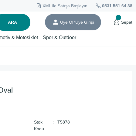
XML ile Satışa Başlayın
0531 551 64 38
ARA
Üye Ol
Üye Girişi
Sepet
/
motiv & Motosiklet
Spor & Outdoor
Oval
Stok
T5878
Kodu