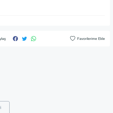
ylaş
i