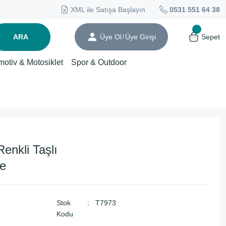
XML ile Satışa Başlayın
0531 551 64 38
ARA
Üye Ol
Üye Girişi
Sepet
/
motiv & Motosiklet
Spor & Outdoor
enkli Taşlı
ye
Stok
T7973
Kodu