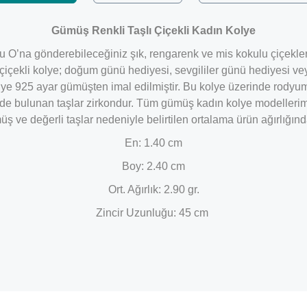
​Gümüş Renkli Taşlı Çiçekli Kadın Kolye
olu O’na gönderebileceğiniz şık, rengarenk ve mis kokulu çiçekler
 çiçekli kolye; doğum günü hediyesi, sevgililer günü hediyesi ve
kolye 925 ayar gümüşten imal edilmiştir. Bu kolye üzerinde rod
de bulunan taşlar zirkondur. Tüm gümüş kadın kolye modellerimi
ümüş ve değerli taşlar nedeniyle belirtilen ortalama ürün ağırlığ
En: 1.40 cm
Boy: 2.40 cm
Ort. Ağırlık: 2.90 gr.
Zincir Uzunluğu: 45 cm
Bu ürüne ilk yorumu siz yapın!
Yorum Yaz