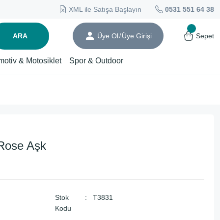
XML ile Satışa Başlayın
0531 551 64 38
ARA
Üye Ol
Üye Girişi
Sepet
/
motiv & Motosiklet
Spor & Outdoor
Rose Aşk
Stok
T3831
Kodu