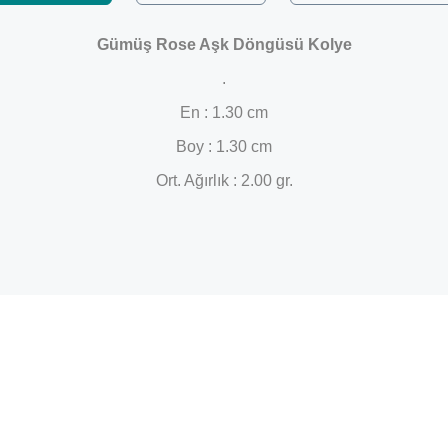
Gümüş Rose Aşk Döngüsü Kolye
.
En : 1.30 cm
Boy : 1.30 cm
Ort. Ağırlık : 2.00 gr.
Bu ürüne ilk yorumu siz yapın!
Yorum Yaz