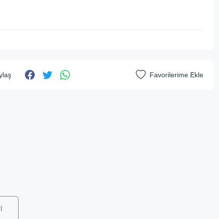
ylaş
i