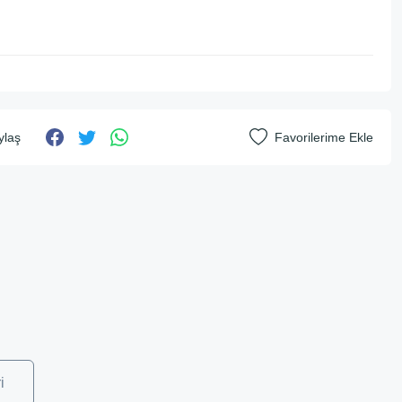
ylaş
i