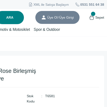
XML ile Satışa Başlayın
0531 551 64 38
ARA
Üye Ol
Üye Girişi
Sepet
/
motiv & Motosiklet
Spor & Outdoor
ose Birleşmiş
ye
Stok
T6581
Kodu