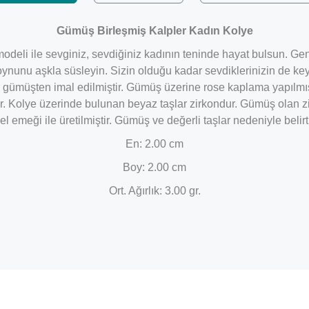
Gümüş Birleşmiş Kalpler Kadın Kolye
odeli ile sevginiz, sevdiğiniz kadının teninde hayat bulsun. Gen
oynunu aşkla süsleyin. Sizin olduğu kadar sevdiklerinizin de ke
ar gümüşten imal edilmiştir. Gümüş üzerine rose kaplama yapılm
ir. Kolye üzerinde bulunan beyaz taşlar zirkondur. Gümüş olan z
l emeği ile üretilmiştir. Gümüş ve değerli taşlar nedeniyle beli
En: 2.00 cm
Boy: 2.00 cm
Ort. Ağırlık: 3.00 gr.
Bu ürüne ilk yorumu siz yapın!
Yorum Yaz