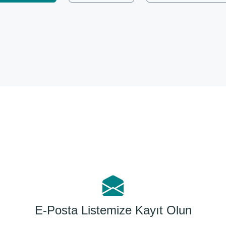
Bu ürüne ilk yorumu siz yapın!
Yorum Yaz
E-Posta Listemize Kayıt Olun