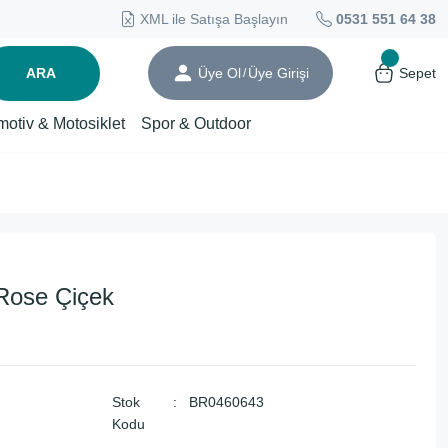
XML ile Satışa Başlayın
0531 551 64 38
ARA
Üye Ol
Üye Girişi
Sepet
/
motiv & Motosiklet
Spor & Outdoor
Rose Çiçek
Stok
BR0460643
Kodu