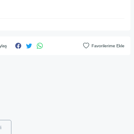
ylaş
i