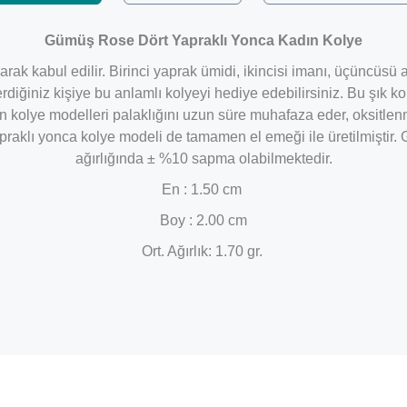
Gümüş Rose Dört Yapraklı Yonca Kadın Kolye
arak kabul edilir. Birinci yaprak ümidi, ikincisi imanı, üçüncüsü 
rdiğiniz kişiye bu anlamlı kolyeyi hediye edebilirsiniz. Bu şık 
 kolye modelleri palaklığını uzun süre muhafaza eder, oksitlenm
klı yonca kolye modeli de tamamen el emeği ile üretilmiştir. G
ağırlığında ± %10 sapma olabilmektedir.
En : 1.50 cm
Boy : 2.00 cm
Ort. Ağırlık: 1.70 gr.
Bu ürüne ilk yorumu siz yapın!
Yorum Yaz