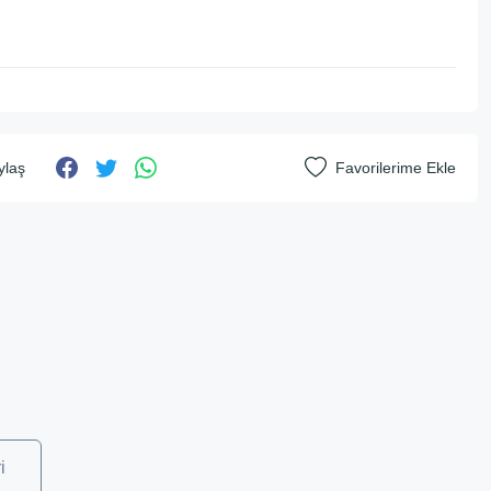
ylaş
i