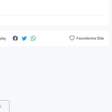
ylaş
i