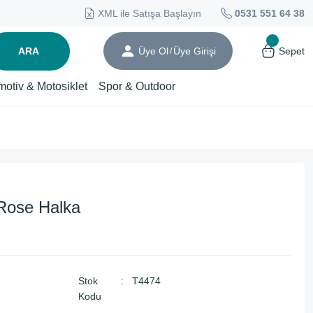
XML ile Satışa Başlayın
0531 551 64 38
ARA
Üye Ol
Üye Girişi
Sepet
/
motiv & Motosiklet
Spor & Outdoor
Rose Halka
Stok
T4474
Kodu