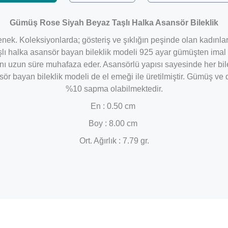
Gümüş Rose Siyah Beyaz Taşlı Halka Asansör Bileklik
nek. Koleksiyonlarda; gösteriş ve şıklığın peşinde olan kadınlar
aşlı halka asansör bayan bileklik modeli 925 ayar gümüşten ima
ını uzun süre muhafaza eder. Asansörlü yapısı sayesinde her bil
 bayan bileklik modeli de el emeği ile üretilmiştir. Gümüş ve değ
%10 sapma olabilmektedir.
En : 0.50 cm
Boy : 8.00 cm
Ort. Ağırlık : 7.79 gr.
Bu ürüne ilk yorumu siz yapın!
Yorum Yaz