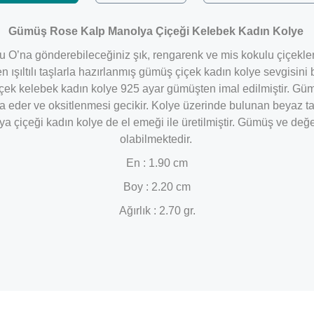
Gümüş Rose Kalp Manolya Çiçeği Kelebek Kadın Kolye
olu O’na gönderebileceğiniz şık, rengarenk ve mis kokulu çiçekler
en ışıltılı taşlarla hazırlanmış gümüş çiçek kadın kolye sevgisini
çiçek kelebek kadın kolye 925 ayar gümüşten imal edilmiştir. Gü
a eder ve oksitlenmesi gecikir. Kolye üzerinde bulunan beyaz ta
içeği kadın kolye de el emeği ile üretilmiştir. Gümüş ve değer
olabilmektedir.
En : 1.90 cm
Boy : 2.20 cm
Ağırlık : 2.70 gr.
Bu ürüne ilk yorumu siz yapın!
Yorum Yaz