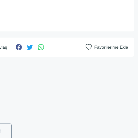
ylaş
i