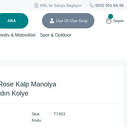
XML ile Satışa Başlayın
0531 551 64 38
ARA
Üye Ol
Üye Girişi
Sepet
/
motiv & Motosiklet
Spor & Outdoor
Rose Kalp Manolya
dın Kolye
Stok
T7453
Kodu