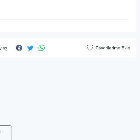
ylaş
i