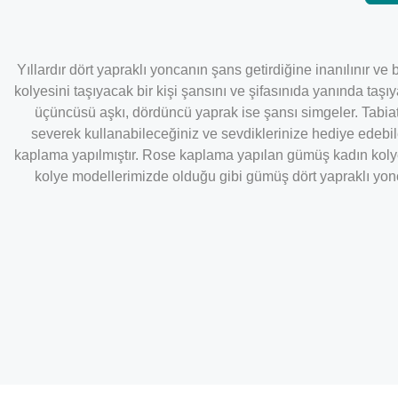
Yıllardır dört yapraklı yoncanın şans getirdiğine inanılınır v
kolyesini taşıyacak bir kişi şansını ve şifasınıda yanında taşı
üçüncüsü aşkı, dördüncü yaprak ise şansı simgeler. Tabiat
severek kullanabileceğiniz ve sevdiklerinize hediye edebi
kaplama yapılmıştır. Rose kaplama yapılan gümüş kadın kolye
kolye modellerimizde olduğu gibi gümüş dört yapraklı yonc