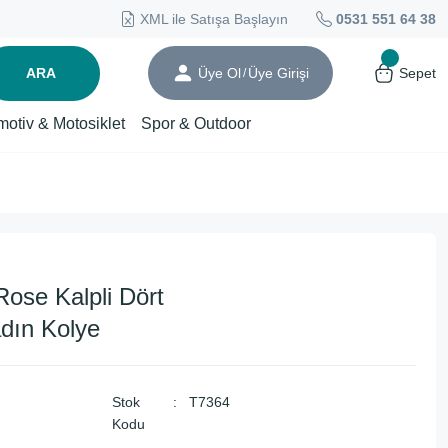
XML ile Satışa Başlayın
0531 551 64 38
ARA
Üye Ol
Üye Girişi
Sepet
/
motiv & Motosiklet
Spor & Outdoor
ose Kalpli Dört
dın Kolye
Stok
T7364
Kodu