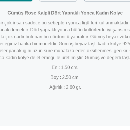
Gümüş Rose Kalpli Dört Yapraklı Yonca Kadın Kolye
e bir çok insan sadece bu sebepten yonca figürleri kullanmaktadı
yacak demektir. Dört yapraklı yonca bütün kültürlerde iyi şansın se
ta çok nadir bulunan bu dördüncü yapraktır. Gümüş beyaz zirkon 
leceğiniz harika bir modeldir. Gümüş beyaz taşlı kadın kolye 92
ler parlaklığını uzun süre muhafaza eder, oksitlenmesi gecikir
a kadın kolye de el emeği ile üretilmiştir. Gümüş ve değerli taş
En : 1.50 cm.
Boy : 2.50 cm.
Ağırlık : 2.60 gr.
Bu ürüne ilk yorumu siz yapın!
Yorum Yaz