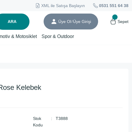
XML ile Satışa Başlayın
0531 551 64 38
ARA
Üye Ol
Üye Girişi
Sepet
/
motiv & Motosiklet
Spor & Outdoor
Rose Kelebek
Stok
T3888
Kodu