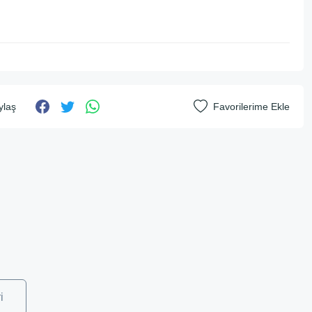
ylaş
i