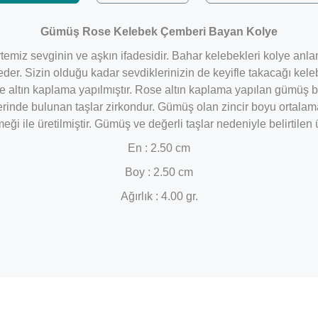
Gümüş Rose Kelebek Çemberi Bayan Kolye
miz sevginin ve aşkın ifadesidir. Bahar kelebekleri kolye anlam 
eder. Sizin olduğu kadar sevdiklerinizin de keyifle takacağı kel
e altın kaplama yapılmıştır. Rose altın kaplama yapılan gümüş 
zerinde bulunan taşlar zirkondur. Gümüş olan zincir boyu ortal
i ile üretilmiştir. Gümüş ve değerli taşlar nedeniyle belirtile
En : 2.50 cm
Boy : 2.50 cm
Ağırlık : 4.00 gr.
Bu ürüne ilk yorumu siz yapın!
Yorum Yaz