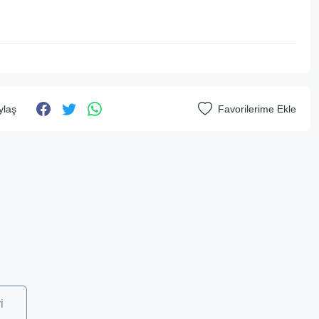
ylaş
i