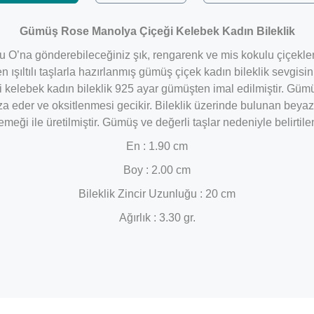
Gümüş Rose Manolya Çiçeği Kelebek Kadın Bileklik
olu O’na gönderebileceğiniz şık, rengarenk ve mis kokulu çiçekler
en ışıltılı taşlarla hazırlanmış gümüş çiçek kadın bileklik sevgis
i kelebek kadın bileklik 925 ayar gümüşten imal edilmiştir. Gü
za eder ve oksitlenmesi gecikir. Bileklik üzerinde bulunan beya
emeği ile üretilmiştir. Gümüş ve değerli taşlar nedeniyle belirti
En : 1.90 cm
Boy : 2.00 cm
Bileklik Zincir Uzunluğu : 20 cm
Ağırlık : 3.30 gr.
Bu ürüne ilk yorumu siz yapın!
Yorum Yaz