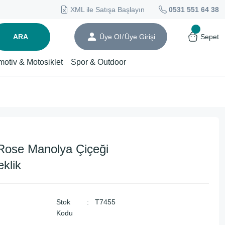
XML ile Satışa Başlayın
0531 551 64 38
ARA
Üye Ol
Üye Girişi
Sepet
/
motiv & Motosiklet
Spor & Outdoor
ose Manolya Çiçeği
klik
Stok
T7455
Kodu