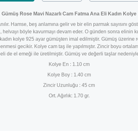
Gümüş Rose Mavi Nazarlı Cam Fatma Ana Eli Kadın Kolye
ılır. Hamse, beş anlamına gelir ve bir elin parmak sayısını göst
az, helvayı böyle kavurmayı devam eder. O günden sonra elinin ku
li kadın kolye 925 ayar gümüşten imal edilmiştir. Gümüş üzerin
lenmesi gecikir. Kolye cam taş ile yapılmıştır. Zincir boyu orta
 de el emeği ile üretilmiştir. Gümüş ve değerli taşlar nedeniyle
Kolye En : 1.10 cm
Kolye Boy : 1.40 cm
Zincir Uzunluğu : 45 cm
Ort. Ağırlık: 1.70 gr.
Bu ürüne ilk yorumu siz yapın!
Yorum Yaz