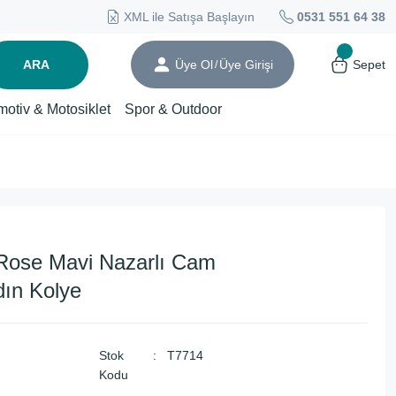
XML ile Satışa Başlayın
0531 551 64 38
ARA
Üye Ol
Üye Girişi
Sepet
/
motiv & Motosiklet
Spor & Outdoor
Rose Mavi Nazarlı Cam
dın Kolye
Stok
T7714
Kodu