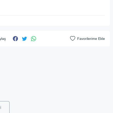
ylaş
i