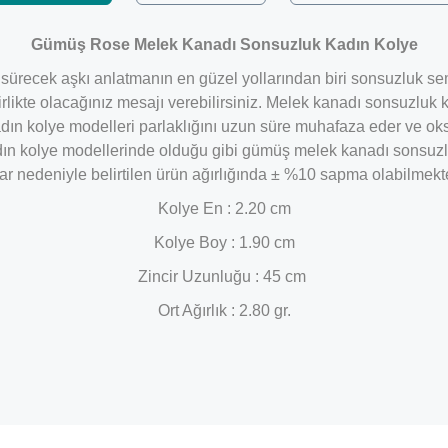
Gümüş Rose Melek Kanadı Sonsuzluk Kadın Kolye
sürecek aşkı anlatmanın en güzel yollarından biri sonsuzluk sem
irlikte olacağınız mesajı verebilirsiniz. Melek kanadı sonsuzlu
n kolye modelleri parlaklığını uzun süre muhafaza eder ve oksi
n kolye modellerinde olduğu gibi gümüş melek kanadı sonsuzluk 
lar nedeniyle belirtilen ürün ağırlığında ± %10 sapma olabilmekte
Kolye En : 2.20 cm
Kolye Boy : 1.90 cm
Zincir Uzunluğu : 45 cm
Ort Ağırlık : 2.80 gr.
Bu ürüne ilk yorumu siz yapın!
Yorum Yaz