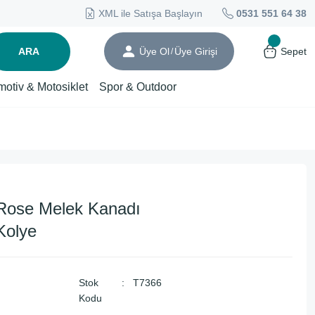
XML ile Satışa Başlayın
0531 551 64 38
ARA
Üye Ol
Üye Girişi
Sepet
/
motiv & Motosiklet
Spor & Outdoor
Rose Melek Kanadı
Kolye
Stok
T7366
Kodu