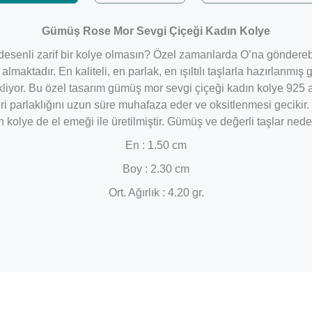
Gümüş Rose Mor Sevgi Çiçeği Kadın Kolye
desenli zarif bir kolye olmasın? Özel zamanlarda O’na göndereb
almaktadır. En kaliteli, en parlak, en ışıltılı taşlarla hazırlanm
ekliyor. Bu özel tasarım gümüş mor sevgi çiçeği kadın kolye 92
i parlaklığını uzun süre muhafaza eder ve oksitlenmesi geciki
kolye de el emeği ile üretilmiştir. Gümüş ve değerli taşlar nede
En : 1.50 cm
Boy : 2.30 cm
Ort. Ağırlık : 4.20 gr.
Bu ürüne ilk yorumu siz yapın!
Yorum Yaz