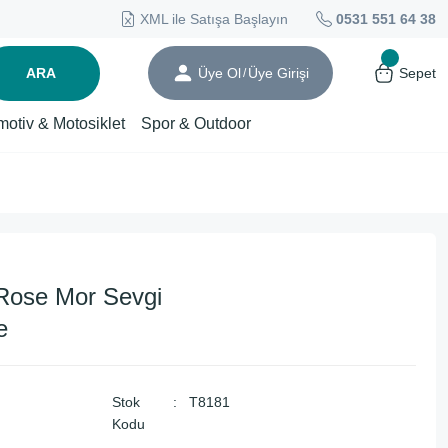
XML ile Satışa Başlayın
0531 551 64 38
ARA
Üye Ol
Üye Girişi
Sepet
/
motiv & Motosiklet
Spor & Outdoor
Rose Mor Sevgi
e
Stok
T8181
Kodu