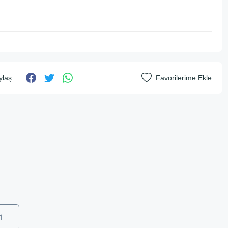
ylaş
i