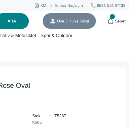
XML ile Satışa Başlayın
0531 551 64 38
ARA
Üye Ol
Üye Girişi
Sepet
/
motiv & Motosiklet
Spor & Outdoor
Rose Oval
Stok
T5237
Kodu