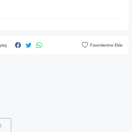
ylaş
i