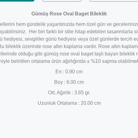
Gümüş Rose Oval Baget Bileklik
erini hem gündelik yaşantınızda hem özel gün ve gecelerinizde şı
ilirsiniz. Her biri farklı bir stile hitap edebilen tasarımlarla siz
ünü hediyesi, sevgililer günü hediyesi veya özel günlerde terci
 Bu bileklik üzerinde rose altın kaplama vardır. Rose altın kapla
lerinde olduğu gibi gümüş rose oval baget taşlı bayan bileklik mo
iyle belirtilen ortalama ürün ağırlığında ± %10 sapma olabilmek
En : 0.90 cm
Boy : 6.00 cm
Ort. Ağırlık : 3.65 gr.
Uzunluk Ortalama : 20.00 cm
Bu ürüne ilk yorumu siz yapın!