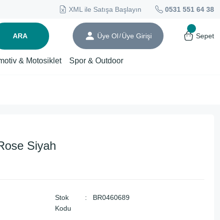
XML ile Satışa Başlayın
0531 551 64 38
ARA
Üye Ol
Üye Girişi
Sepet
/
motiv & Motosiklet
Spor & Outdoor
Rose Siyah
Stok
BR0460689
Kodu