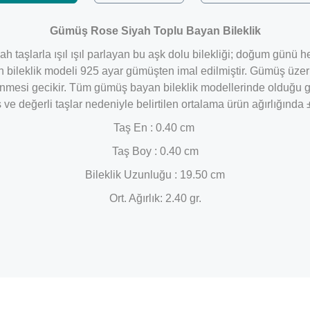
Gümüş Rose Siyah Toplu Bayan Bileklik​
yah taşlarla ışıl ışıl parlayan bu aşk dolu bilekliği; doğum günü 
yan bileklik modeli 925 ayar gümüşten imal edilmiştir. Gümüş ü
tlenmesi gecikir. Tüm gümüş bayan bileklik modellerinde olduğu 
ş ve değerli taşlar nedeniyle belirtilen ortalama ürün ağırlığınd
Taş En : 0.40 cm
Taş Boy : 0.40 cm
Bileklik Uzunluğu : 19.50 cm
Ort. Ağırlık: 2.40 gr.
Bu ürüne ilk yorumu siz yapın!
Yorum Yaz