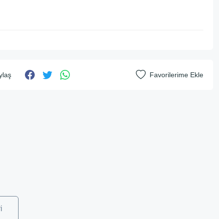
ylaş
i