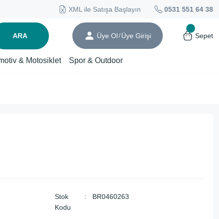
XML ile Satışa Başlayın
0531 551 64 38
ARA
Üye Ol
Üye Girişi
Sepet
/
motiv & Motosiklet
Spor & Outdoor
Stok
BR0460263
Kodu