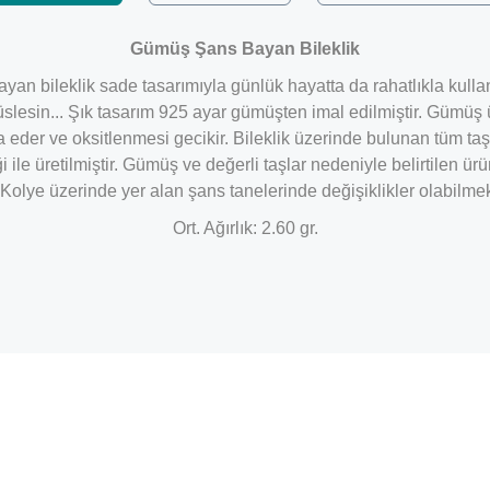
Gümüş Şans Bayan Bileklik
yan bileklik sade tasarımıyla günlük hayatta da rahatlıkla kulla
nızı süslesin... Şık tasarım 925 ayar gümüşten imal edilmiştir. G
 eder ve oksitlenmesi gecikir. Bileklik üzerinde bulunan tüm t
 ile üretilmiştir. Gümüş ve değerli taşlar nedeniyle belirtilen ü
 Kolye üzerinde yer alan şans tanelerinde değişiklikler olabilmek
Ort. Ağırlık: 2.60 gr.
Bu ürüne ilk yorumu siz yapın!
Yorum Yaz