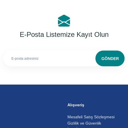
E-Posta Listemize Kayıt Olun
GÖNDER
Alışveriş
Mesafeli Satış Sözleşmesi
Gizlilik ve Güvenlik