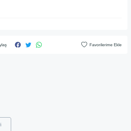
ylaş
i