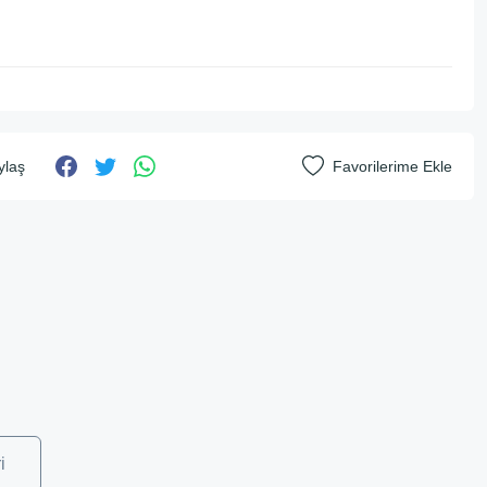
ylaş
i