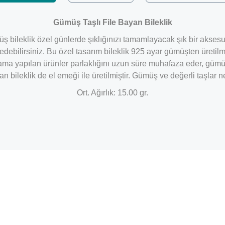
Gümüş Taşlı File Bayan Bileklik
gümüş bileklik özel günlerde şıklığınızı tamamlayacak şık bir aks
ebilirsiniz. Bu özel tasarım bileklik 925 ayar gümüşten üretilmi
lama yapılan ürünler parlaklığını uzun süre muhafaza eder, gümüş
an bileklik de el emeği ile üretilmiştir. Gümüş ve değerli taşla
Ort. Ağırlık: 15.00 gr.
Bu ürüne ilk yorumu siz yapın!
Yorum Yaz