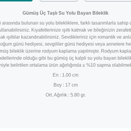
Gümüş Üç Taşlı Su Yolu Bayan Bileklik
rasında bulunan su yolu bilekliklere, farklı tasarımlarla sahip olab
llanabilirsiniz. Kıyafetlerinize ışıltı katmak ve bileğinizin zerafet
k ışıltılar kazandırabilirsiniz. Sevdikleriniz için romantik ve anla
; doğum günü hediyesi, sevgililer günü hediyesi veya annelere hed
Gümüş bileklik üzerine rodyum kaplama yapılmıştır. Rodyum kapla
dellerinde olduğu gibi bu gümüş üç kalpli su yolu bayan bileklik
iyle belirtilen ortalama ürün ağırlığında ± %10 sapma olabilmek
En : 1.00 cm
Boy : 17 cm
Ort. Ağırlık : 5.80 gr.
Bu ürüne ilk yorumu siz yapın!