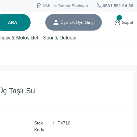
XML ile Satışa Başlayın
0531 551 64 38
ARA
Üye Ol
Üye Girişi
Sepet
/
motiv & Motosiklet
Spor & Outdoor
ç Taşlı Su
Stok
T4710
Kodu