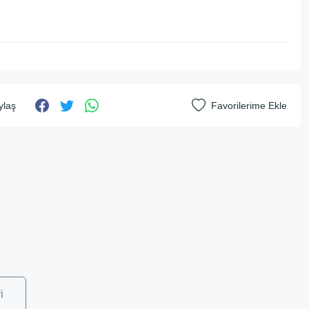
ylaş
i