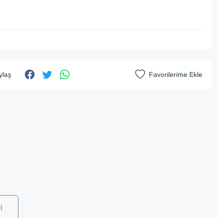
ylaş
i