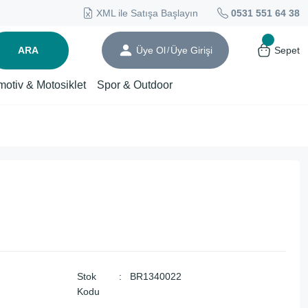
XML ile Satışa Başlayın
0531 551 64 38
ARA
Üye Ol
Üye Girişi
Sepet
/
motiv & Motosiklet
Spor & Outdoor
Stok
BR1340022
Kodu