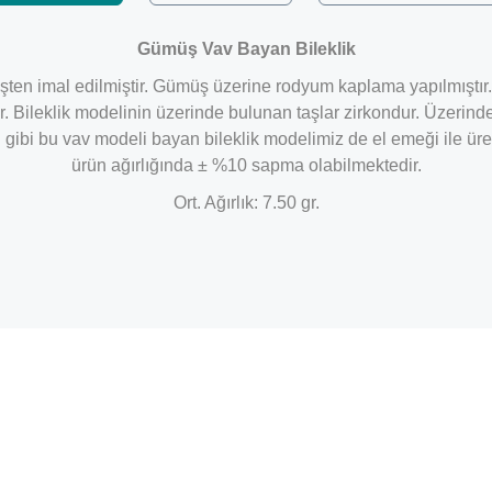
Gümüş Vav Bayan Bileklik
ten imal edilmiştir. Gümüş üzerine rodyum kaplama yapılmıştı
. Bileklik modelinin üzerinde bulunan taşlar zirkondur. Üzerinde
ibi bu vav modeli bayan bileklik modelimiz de el emeği ile üreti
ürün ağırlığında ± %10 sapma olabilmektedir.
Ort. Ağırlık: 7.50 gr.
Bu ürüne ilk yorumu siz yapın!
Yorum Yaz