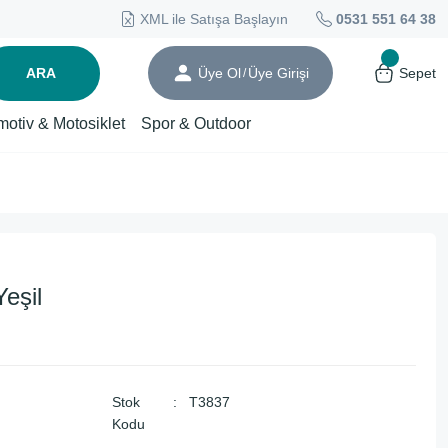
XML ile Satışa Başlayın
0531 551 64 38
ARA
Üye Ol
Üye Girişi
Sepet
/
motiv & Motosiklet
Spor & Outdoor
eşil
Stok
T3837
Kodu