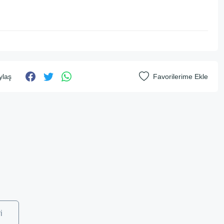
ylaş
i