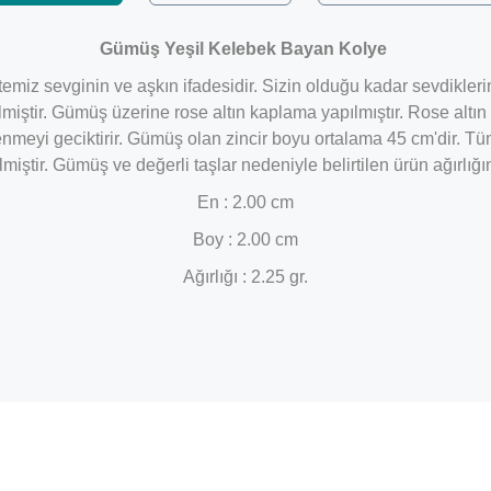
Gümüş Yeşil Kelebek Bayan Kolye
emiz sevginin ve aşkın ifadesidir. Sizin olduğu kadar sevdikleri
lmiştir. Gümüş üzerine rose altın kaplama yapılmıştır. Rose alt
meyi geciktirir. Gümüş olan zincir boyu ortalama 45 cm'dir. T
lmiştir.
Gümüş ve değerli taşlar nedeniyle belirtilen ürün ağırlı
En : 2.00 cm
Boy : 2.00 cm
Ağırlığı : 2.25 gr.
Bu ürüne ilk yorumu siz yapın!
Yorum Yaz