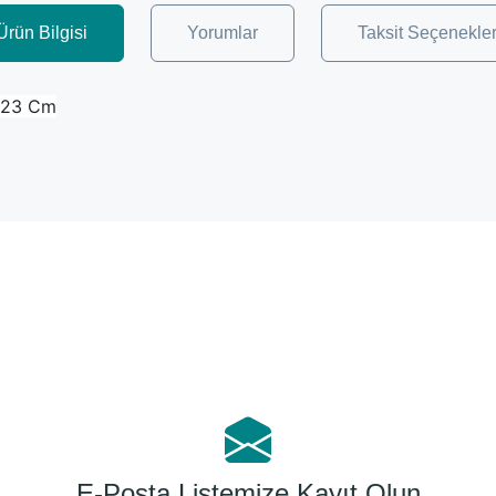
Ürün Bilgisi
Yorumlar
Taksit Seçenekler
5*23 Cm
Bu ürüne ilk yorumu siz yapın!
Yorum Yaz
E-Posta Listemize Kayıt Olun