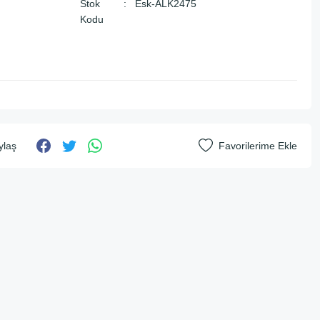
Stok
Esk-ALK2475
Kodu
ylaş