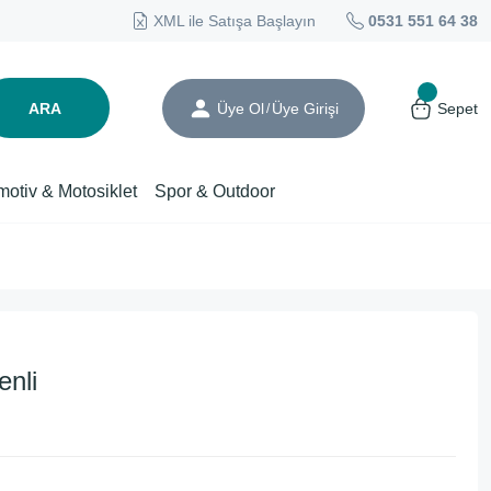
XML ile Satışa Başlayın
0531 551 64 38
ARA
Üye Ol
Üye Girişi
Sepet
/
motiv & Motosiklet
Spor & Outdoor
nli