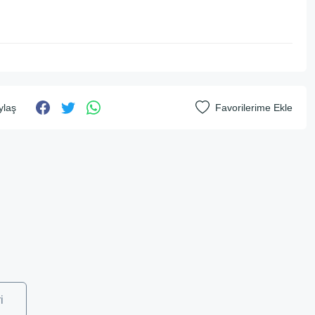
ylaş
i