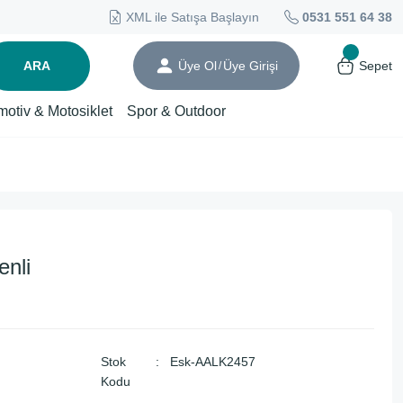
XML ile Satışa Başlayın
0531 551 64 38
ARA
Üye Ol
Üye Girişi
Sepet
/
motiv & Motosiklet
Spor & Outdoor
nli
Stok
Esk-AALK2457
Kodu