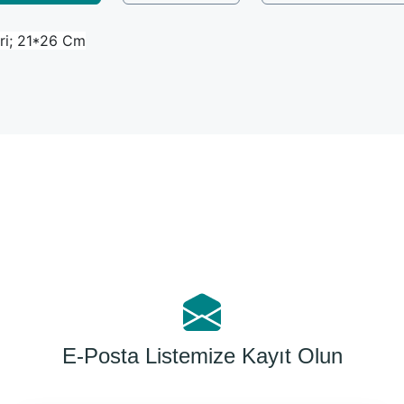
ri; 21*26 Cm
Bu ürüne ilk yorumu siz yapın!
Yorum Yaz
E-Posta Listemize Kayıt Olun