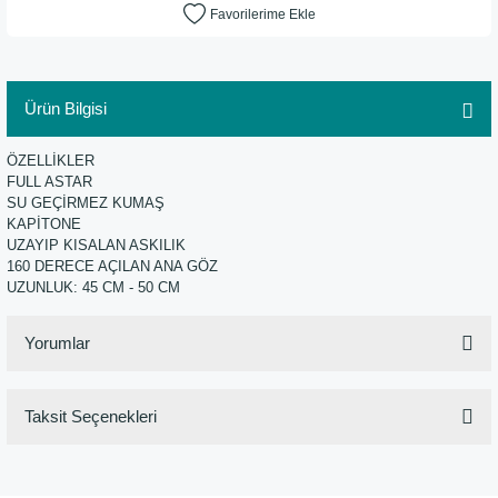
Ürün Bilgisi
ÖZELLİKLER
FULL ASTAR
SU GEÇİRMEZ KUMAŞ
KAPİTONE
UZAYIP KISALAN ASKILIK
160 DERECE AÇILAN ANA GÖZ
UZUNLUK: 45 CM - 50 CM
Yorumlar
Taksit Seçenekleri
Bu ürüne ilk yorumu siz yapın!
Yorum Yaz