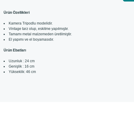
Ürün Özellikleri
Kamera Tripodlu modelidir.
Vintage tarz olup, eskitme yapılmıştır.
Tamamı metal malzemeden üretilmiştir.
El yapımı ve el boyamasıdır.
Ürün Ebatları
Uzunluk : 24 cm
Genişlik : 16 cm
Yükseklik: 46 cm