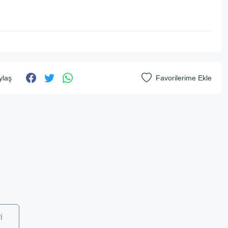
ylaş
i