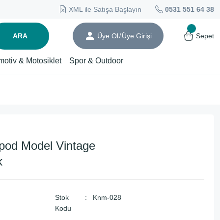
XML ile Satışa Başlayın
0531 551 64 38
ARA
Üye Ol
Üye Girişi
Sepet
/
motiv & Motosiklet
Spor & Outdoor
ipod Model Vintage
k
Stok
Knm-028
Kodu