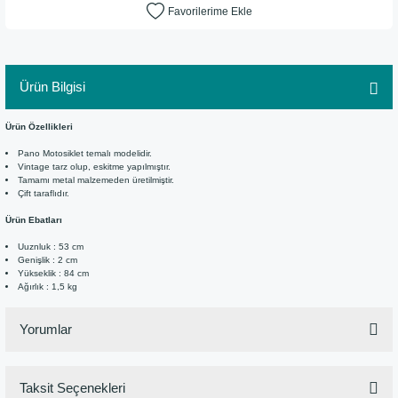
Ürün Bilgisi
Ürün Özellikleri
Pano Motosiklet temalı modelidir.
Vintage tarz olup, eskitme yapılmıştır.
Tamamı metal malzemeden üretilmiştir.
Çift taraflıdır.
Ürün Ebatları
Uuznluk : 53 cm
Genişlik : 2 cm
Yükseklik : 84 cm
Ağırlık : 1,5 kg
Yorumlar
Taksit Seçenekleri