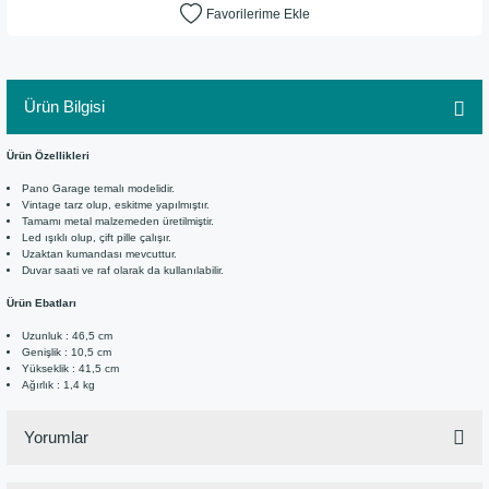
Ürün Bilgisi
Ürün Özellikleri
Pano Garage temalı modelidir.
Vintage tarz olup, eskitme yapılmıştır.
Tamamı metal malzemeden üretilmiştir.
Led ışıklı olup, çift pille çalışır.
Uzaktan kumandası mevcuttur.
Duvar saati ve raf olarak da kullanılabilir.
Ürün Ebatları
Uzunluk : 46,5 cm
Genişlik : 10,5 cm
Yükseklik : 41,5 cm
Ağırlık : 1,4 kg
Yorumlar