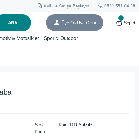
XML ile Satışa Başlayın
0531 551 64 38
ARA
Üye Ol
Üye Girişi
Sepet
/
motiv & Motosiklet
Spor & Outdoor
raba
Stok
Knm-1110A-4546
Kodu