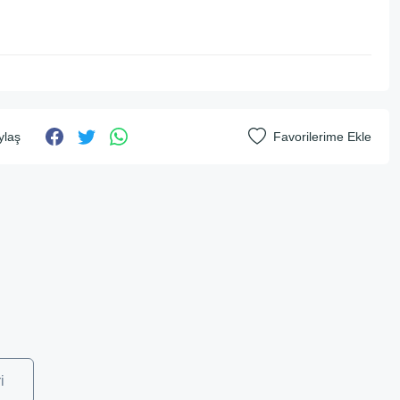
ylaş
i