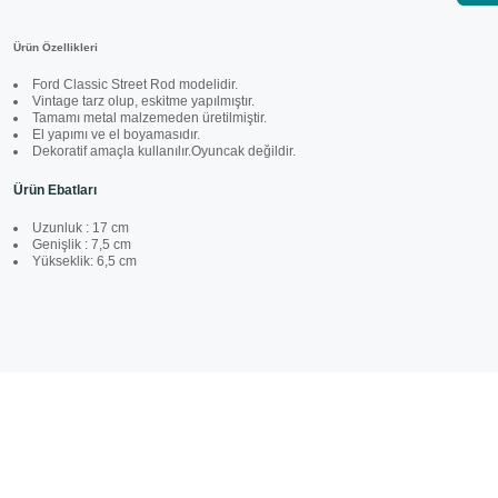
Ürün Özellikleri
Ford Classic Street Rod modelidir.
Vintage tarz olup, eskitme yapılmıştır.
Tamamı metal malzemeden üretilmiştir.
El yapımı ve el boyamasıdır.
Dekoratif amaçla kullanılır.Oyuncak değildir.
Ürün Ebatları
Uzunluk : 17 cm
Genişlik : 7,5 cm
Yükseklik: 6,5 cm