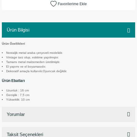
Ürün Bilgisi
Ürün Özellikleri
Nostaljik metal araba çerçeveli modelidir.
Vintage tarz olup, eskitme yapılmıştır.
Tamamı metal malzemeden üretilmiştir.
El yapımı ve el boyamasıdır.
Dekoratif amaçla kullanılır.Oyuncak değildir.
Ürün Ebatları
Uzunluk : 16 cm
Genişlik : 7,5 cm
Yükseklik: 10 cm
Yorumlar
Taksit Seçenekleri