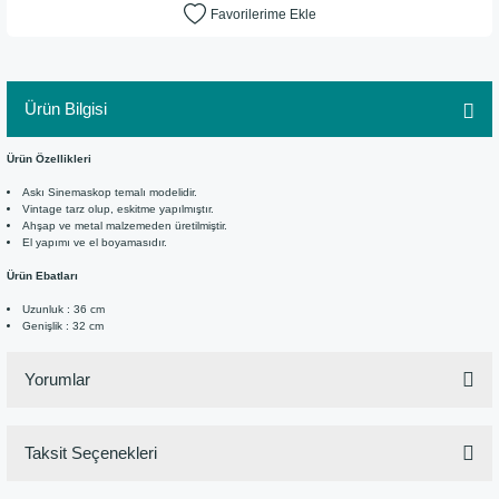
Ürün Bilgisi
Ürün Özellikleri
Askı Sinemaskop temalı modelidir.
Vintage tarz olup, eskitme yapılmıştır.
Ahşap ve metal malzemeden üretilmiştir.
El yapımı ve el boyamasıdır.
Ürün Ebatları
Uzunluk : 36 cm
Genişlik : 32 cm
Yorumlar
Taksit Seçenekleri
Bu ürüne ilk yorumu siz yapın!