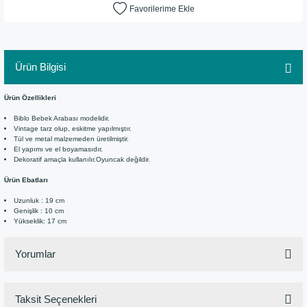
Ürün Bilgisi
Ürün Özellikleri
Biblo Bebek Arabası modelidir.
Vintage tarz olup, eskitme yapılmıştır.
Tül ve metal malzemeden üretilmiştir.
El yapımı ve el boyamasıdır.
Dekoratif amaçla kullanılır.Oyuncak değildir.
Ürün Ebatları
Uzunluk : 19 cm
Genişlik : 10 cm
Yükseklik: 17 cm
Yorumlar
Taksit Seçenekleri