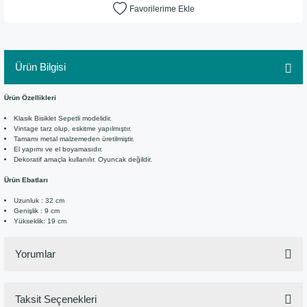
Ürün Bilgisi
Ürün Özellikleri
Klasik Bisiklet Sepetli modelidir.
Vintage tarz olup, eskitme yapılmıştır.
Tamamı metal malzemeden üretilmiştir.
El yapımı ve el boyamasıdır.
Dekoratif amaçla kullanılır. Oyuncak değildir.
Ürün Ebatları
Uzunluk : 32 cm
Genişlik : 9 cm
Yükseklik: 19 cm
Yorumlar
Taksit Seçenekleri